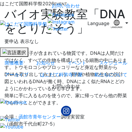
はこだて国際科学祭2026
EVENT
お問い合わせ
バイオ実験教室「DNA
Language
をとりだそう」
要申込
表示なし
DNAは遺伝子が含まれている物質です。DNAは人間だけ
ではなく、すべての生物を構成している細胞の中にありま
開催概要
お知らせ
イベント
スケジュール
す。トウモロコシやブロッコリーなど身近な野菜から
DNAを取り出してみましょう。動物や植物の生命の設計
アーカイブ
はこだて科学寺子屋
私たちについて
図といわれるDNAが働く時、DNAによく似たRNAとどの
お問い合わせ
ようにかかわっているかも学びます。
簡単に手に入るものを使うので、家に帰ってから他の野菜
でも行うことができます。
会場：
函館市青年センター
調理実習室
（函館市千代台町27-5）