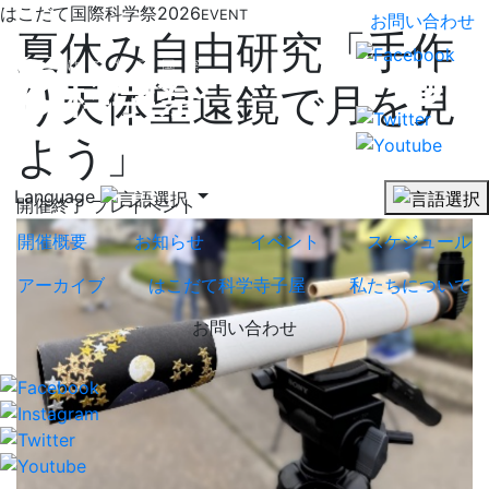
はこだて国際科学祭2026
EVENT
お問い合わせ
夏休み自由研究「手作
り天体望遠鏡で月を見
よう」
Language
開催終了
プレイベント
開催概要
お知らせ
イベント
スケジュール
アーカイブ
はこだて科学寺子屋
私たちについて
お問い合わせ