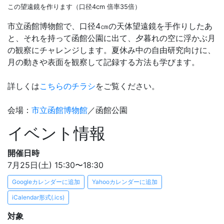
この望遠鏡を作ります（口径4cm 倍率35倍）
市立函館博物館で、口径4㎝の天体望遠鏡を手作りしたあ
と、それを持って函館公園に出て、夕暮れの空に浮かぶ月
の観察にチャレンジします。夏休み中の自由研究向けに、
月の動きや表面を観察して記録する方法も学びます。
詳しくは
こちらのチラシ
をご覧ください。
会場：
市立函館博物館
／函館公園
イベント情報
開催日時
7月25日(土) 15:30〜18:30
Googleカレンダーに追加
Yahooカレンダーに追加
iCalendar形式(.ics)
対象