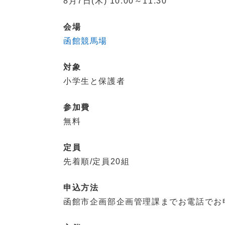
8月7日(木) 10:00～11:30
会場
函館競馬場
対象
小学生と保護者
参加費
無料
定員
先着順/定員20組
申込方法
函館市企画部企画管理課までお電話でお申込み