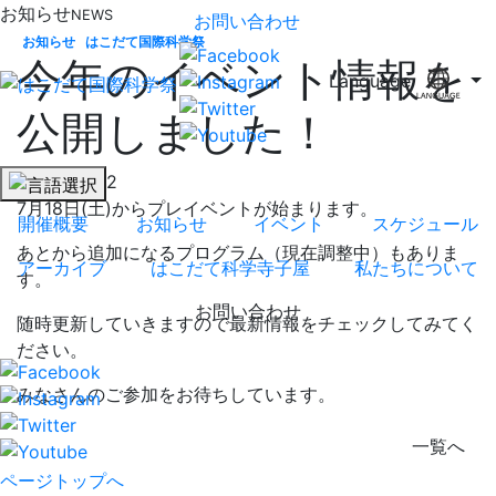
お知らせ
NEWS
お問い合わせ
お知らせ
はこだて国際科学祭
今年のイベント情報を
Language
公開しました！
2026/07/02
7月18日(土)からプレイベントが始まります。
開催概要
お知らせ
イベント
スケジュール
あとから追加になるプログラム（現在調整中）もありま
アーカイブ
はこだて科学寺子屋
私たちについて
す。
お問い合わせ
随時更新していきますので最新情報をチェックしてみてく
ださい。
みなさんのご参加をお待ちしています。
一覧へ
ページトップへ