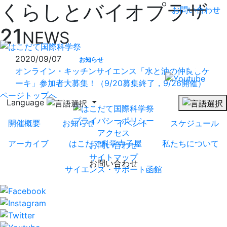
くらしとバイオプラザ
お問い合わせ
21
NEWS
2020/09/07
お知らせ
オンライン・キッチンサイエンス「水と油の仲良しケ
ーキ」参加者大募集！（9/20募集終了，9/26開催）
ページトップへ
Language
プライバシーポリシー
開催概要
お知らせ
イベント
スケジュール
アクセス
アーカイブ
はこだて科学寺子屋
私たちについて
お問い合わせ
サイトマップ
お問い合わせ
サイエンス・サポート函館