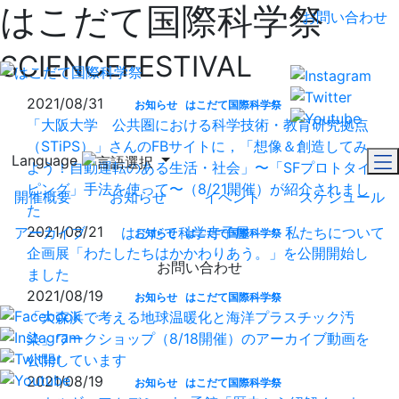
はこだて国際科学祭
お問い合わせ
SCIENCEFESTIVAL
2021/08/31
お知らせ
はこだて国際科学祭
「大阪大学 公共圏における科学技術・教育研究拠点
（STiPS）」さんのFBサイトに，「想像＆創造してみ
Language
よう！自動運転のある生活・社会」〜「SFプロトタイ
ピング」手法を使って〜（8/21開催）が紹介されまし
開催概要
お知らせ
イベント
スケジュール
た
2021/08/21
アーカイブ
はこだて科学寺子屋
私たちについて
お知らせ
はこだて国際科学祭
企画展「わたしたちはかかわりあう。」を公開開始し
お問い合わせ
ました
2021/08/19
お知らせ
はこだて国際科学祭
「大森浜で考える地球温暖化と海洋プラスチック汚
染」ワークショップ（8/18開催）のアーカイブ動画を
公開しています
2021/08/19
お知らせ
はこだて国際科学祭