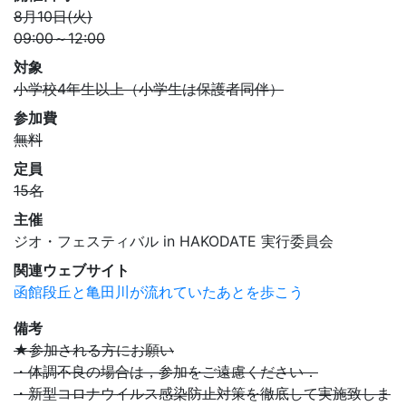
8月10日(火)
09:00～12:00
対象
小学校4年生以上（小学生は保護者同伴）
参加費
無料
定員
15名
主催
ジオ・フェスティバル in HAKODATE 実行委員会
関連ウェブサイト
函館段丘と亀田川が流れていたあとを歩こう
備考
★参加される方にお願い
・体調不良の場合は，参加をご遠慮ください．
・新型コロナウイルス感染防止対策を徹底して実施致しま