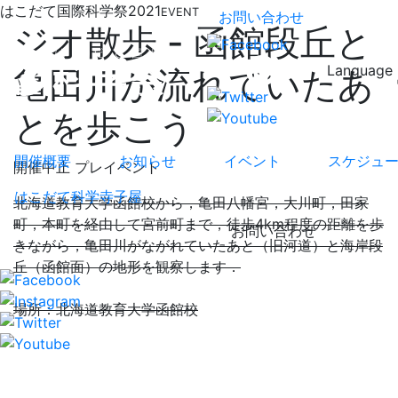
はこだて国際科学祭2021
EVENT
お問い合わせ
ジオ散歩 - 函館段丘と
Language
亀田川が流れていたあ
とを歩こう
開催概要
お知らせ
イベント
スケジュ
開催中止
プレイベント
はこだて科学寺子屋
北海道教育⼤学函館校から，⻲⽥⼋幡宮，⼤川町，⽥家
町，本町を経由して宮前町まで，徒歩4km程度の距離を歩
お問い合わせ
きながら，⻲⽥川がながれていたあと（旧河道）と海岸段
丘（函館⾯）の地形を観察します．
場所：北海道教育⼤学函館校