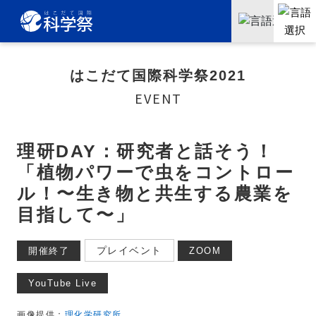
はこだて国際科学祭2021
EVENT
理研DAY：研究者と話そう！
「植物パワーで虫をコントロー
ル！〜生き物と共生する農業を
目指して〜」
プレイベント
開催終了
ZOOM
YouTube Live
画像提供：
理化学研究所