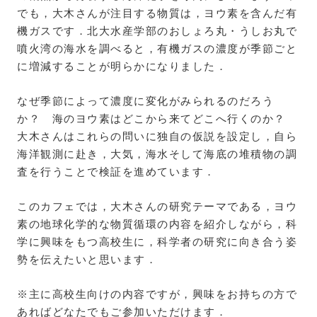
でも，大木さんが注目する物質は，ヨウ素を含んだ有
機ガスです．北大水産学部のおしょろ丸・うしお丸で
噴火湾の海水を調べると，有機ガスの濃度が季節ごと
に増減することが明らかになりました．
なぜ季節によって濃度に変化がみられるのだろう
か？ 海のヨウ素はどこから来てどこへ行くのか？
大木さんはこれらの問いに独自の仮説を設定し，自ら
海洋観測に赴き，大気，海水そして海底の堆積物の調
査を行うことで検証を進めています．
このカフェでは，大木さんの研究テーマである，ヨウ
素の地球化学的な物質循環の内容を紹介しながら，科
学に興味をもつ高校生に，科学者の研究に向き合う姿
勢を伝えたいと思います．
※主に高校生向けの内容ですが，興味をお持ちの方で
あればどなたでもご参加いただけます．