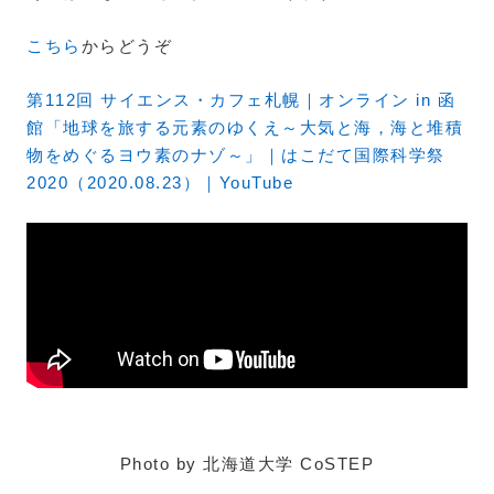
こちら
からどうぞ
第112回 サイエンス・カフェ札幌｜オンライン in 函
館「地球を旅する元素のゆくえ～大気と海，海と堆積
物をめぐるヨウ素のナゾ～」｜はこだて国際科学祭
2020（2020.08.23）｜YouTube
Photo by 北海道大学 CoSTEP